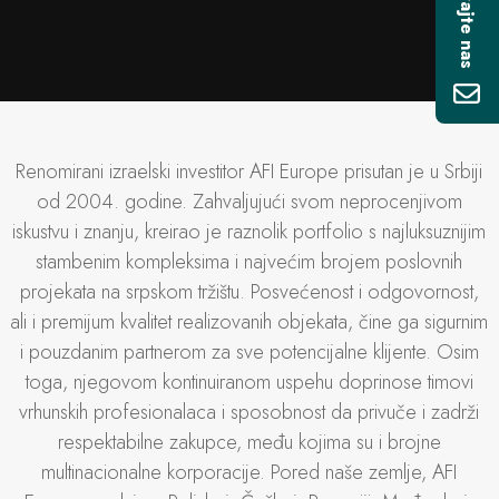
Renomirani izraelski investitor AFI Europe prisutan je u Srbiji
od 2004. godine. Zahvaljujući svom neprocenjivom
iskustvu i znanju, kreirao je raznolik portfolio s najluksuznijim
stambenim kompleksima i najvećim brojem poslovnih
projekata na srpskom tržištu. Posvećenost i odgovornost,
ali i premijum kvalitet realizovanih objekata, čine ga sigurnim
i pouzdanim partnerom za sve potencijalne klijente. Osim
toga, njegovom kontinuiranom uspehu doprinose timovi
vrhunskih profesionalaca i sposobnost da privuče i zadrži
respektabilne zakupce, među kojima su i brojne
multinacionalne korporacije. Pored naše zemlje, AFI