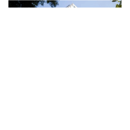
Država / Grad:
SRBIJA / BEOGRAD
Namena:
POSLOVNA ZGRADA
Površina:
17.000 m
2