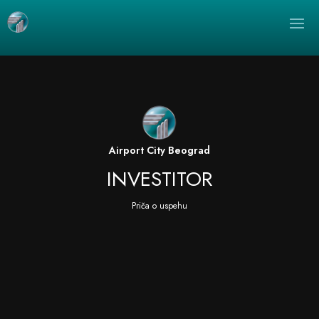
Прегледач
видео
записа
Airport City Beograd
INVESTITOR
Priča o uspehu