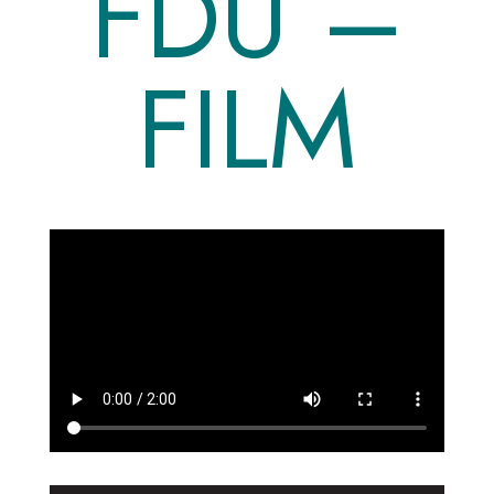
FDU –
FILM